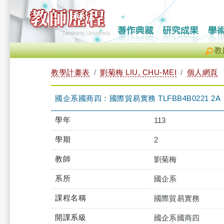
教
教學計畫表
劉菊梅 LIU, CHU-MEI
個人網頁
國企系國商四：國際貿易實務 TLFBB4B0221 2A
學年
113
學期
2
教師
劉菊梅
系所
國企系
課程名稱
國際貿易實務
開課系級
國企系國商四