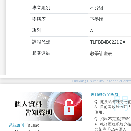
專業組別
不分組
學期序
下學期
班別
A
課程代號
TLFBB4B0221 2A
相關連結
教學計畫表
Tamkang University Teacher ePortfo
教師歷程問與答:
Q: 開放給何種身份
A: 目前開放給淡江
使用。
Q: 資料不完整(正確)
A: 教師歷程系統介
系統維護:
資訊處
含某些「CSV匯入