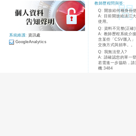
教師歷程問與答:
Q: 開放給何種身份
A: 目前開放給淡江
使用。
Q: 資料不完整(正確)
A: 教師歷程系統介
系統維護:
資訊處
含某些「CSV匯入
GoogleAnalytics
交換方式與頻率。。
Q: 我無法登入?
A: 請確認您的單一
若需進一步協助，請
機:3484