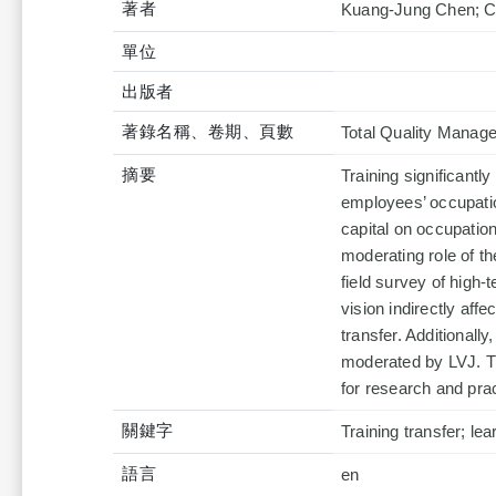
著者
Kuang-Jung Chen; Ch
單位
出版者
著錄名稱、卷期、頁數
Total Quality Manag
摘要
Training significantl
employees’ occupatio
capital on occupation
moderating role of th
field survey of high-t
vision indirectly aff
transfer. Additionally
moderated by LVJ. Th
for research and pra
關鍵字
Training transfer; le
語言
en