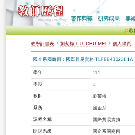
教
教學計畫表
劉菊梅 LIU, CHU-MEI
個人網頁
國企系國商四：國際貿易實務 TLFBB4B0221 1A
學年
114
學期
1
教師
劉菊梅
系所
國企系
課程名稱
國際貿易實務
開課系級
國企系國商四