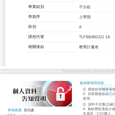
專業組別
不分組
學期序
上學期
班別
A
課程代號
TLFBB4B0221 1A
相關連結
教學計畫表
Tamkang University Teacher ePortfo
教師歷程問與答:
Q: 開放給何種身份
A: 目前開放給淡江
使用。
Q: 資料不完整(正確)
A: 教師歷程系統介
系統維護:
資訊處
含某些「CSV匯入