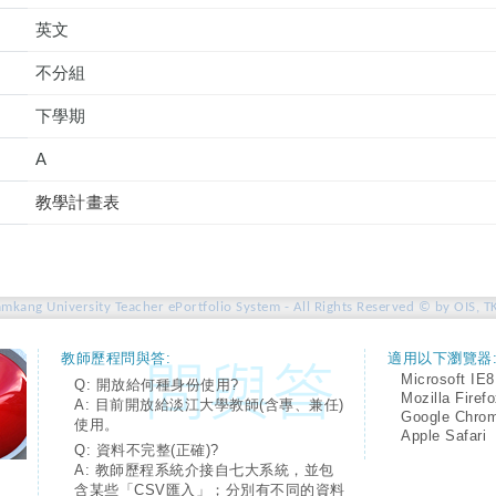
英文
不分組
下學期
A
教學計畫表
amkang University Teacher ePortfolio System - All Rights Reserved © by OIS, T
教師歷程問與答:
適用以下瀏覽器
Microsoft IE8
Q: 開放給何種身份使用?
Mozilla Firef
A: 目前開放給淡江大學教師(含專、兼任)
Google Chro
使用。
Apple Safari
Q: 資料不完整(正確)?
A: 教師歷程系統介接自七大系統，並包
含某些「CSV匯入」；分別有不同的資料