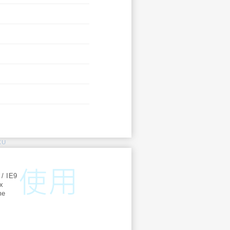
KU
:
 / IE9
ox
me