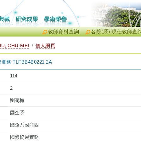
教師資料查詢
各院(系) 現任教師查
U, CHU-MEI
個人網頁
TLFBB4B0221 2A
114
2
劉菊梅
國企系
國企系國商四
國際貿易實務