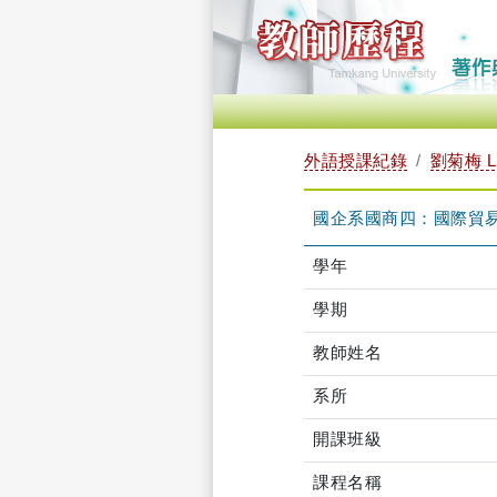
外語授課紀錄
劉菊梅 LI
國企系國商四：國際貿易實務 
學年
學期
教師姓名
系所
開課班級
課程名稱