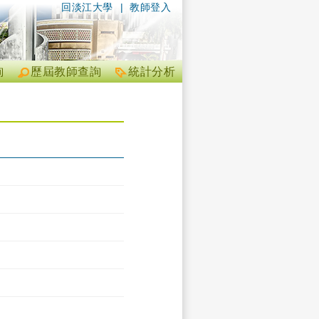
回淡江大學
|
教師登入
詢
歷屆教師查詢
統計分析