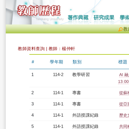
教
教師資料查詢 | 教師：楊仲軒
#
學年期
類別
標題
1
114-2
教學研習
AI 
13:0
2
114-1
專書
從蘇
3
114-1
專書
從亞
4
114-1
外語授課紀錄
歷史文
5
114-1
外語授課紀錄
共同科