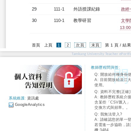
29
111-1
外語授課紀錄
政經一
30
110-1
教學研習
文學院
13:0
(current)
首頁
上頁
1
2
次頁
末頁
第 1 頁 / 結果
Tamkang University Teacher ePortfo
教師歷程問與答:
Q: 開放給何種身份
A: 目前開放給淡江
使用。
Q: 資料不完整(正確)
A: 教師歷程系統介
系統維護:
資訊處
含某些「CSV匯入
GoogleAnalytics
交換方式與頻率。。
Q: 我無法登入?
A: 請確認您的單一
若需進一步協助，請
機:3484