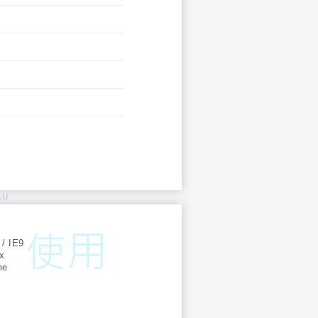
KU
:
 / IE9
ox
me