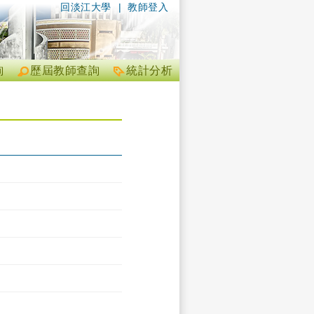
回淡江大學
|
教師登入
詢
歷屆教師查詢
統計分析