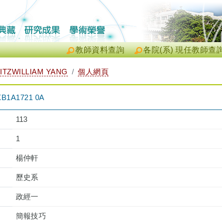
教師資料查詢
各院(系) 現任教師查
TZWILLIAM YANG
個人網頁
1A1721 0A
113
1
楊仲軒
歷史系
政經一
簡報技巧