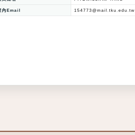
校內Email
154773@mail.tku.edu.tw