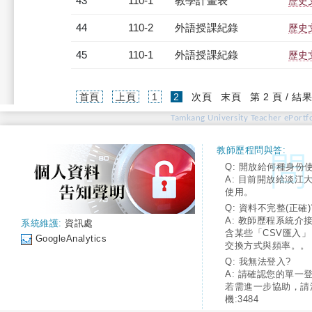
43
110-1
教學計畫表
歷史文
44
110-2
外語授課紀錄
歷史文
45
110-1
外語授課紀錄
歷史文
(current)
首頁
上頁
1
2
次頁
末頁
第 2 頁 / 結果
Tamkang University Teacher ePortfo
教師歷程問與答:
Q: 開放給何種身份
A: 目前開放給淡江
使用。
Q: 資料不完整(正確)
A: 教師歷程系統介
系統維護:
資訊處
含某些「CSV匯入
GoogleAnalytics
交換方式與頻率。。
Q: 我無法登入?
A: 請確認您的單一
若需進一步協助，請
機:3484