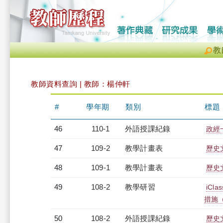
教
教師資料查詢 | 教師：楊仲軒
#
學年期
類別
標題
46
110-1
外語授課紀錄
政經一
47
109-2
教學計畫表
歷史文
48
109-1
教學計畫表
歷史文
49
108-2
教學研習
iC
措施（2
50
108-2
外語授課紀錄
歷史文