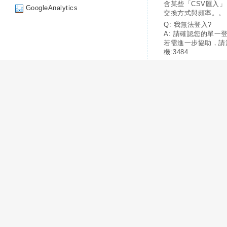
含某些「CSV匯入
GoogleAnalytics
交換方式與頻率。。
Q: 我無法登入?
A: 請確認您的單一
若需進一步協助，請
機:3484