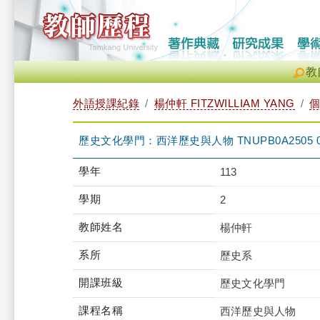
教
外語授課紀錄
楊仲軒 FITZWILLIAM YANG
歷史文化學門：西洋歷史與人物 TNUPB0A2505 
學年
113
學期
2
教師姓名
楊仲軒
系所
歷史系
開課班級
歷史文化學門
課程名稱
西洋歷史與人物