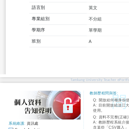
語言別
英文
專業組別
不分組
學期序
單學期
班別
A
Tamkang University Teacher ePortfo
教師歷程問與答:
Q: 開放給何種身份
A: 目前開放給淡江
使用。
Q: 資料不完整(正確)
A: 教師歷程系統介
系統維護:
資訊處
含某些「CSV匯入