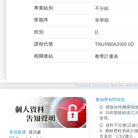
專業組別
不分組
學期序
單學期
班別
D
課程代號
TNUPB0A2505 0D
相關連結
教學計畫表
Tamkang University Teacher ePortfo
教師歷程問與答:
Q: 開放給何種身份
A: 目前開放給淡江
使用。
Q: 資料不完整(正確)
A: 教師歷程系統介
系統維護:
資訊處
含某些「CSV匯入