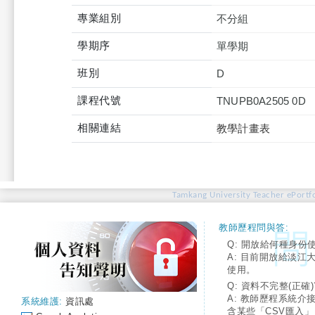
專業組別
不分組
學期序
單學期
班別
D
課程代號
TNUPB0A2505 0D
相關連結
教學計畫表
Tamkang University Teacher ePortfo
教師歷程問與答:
Q: 開放給何種身份
A: 目前開放給淡江
使用。
Q: 資料不完整(正確)
A: 教師歷程系統介
系統維護:
資訊處
含某些「CSV匯入