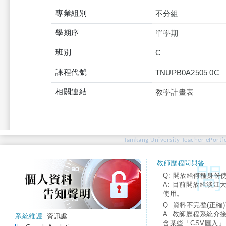
專業組別
不分組
學期序
單學期
班別
C
課程代號
TNUPB0A2505 0C
相關連結
教學計畫表
Tamkang University Teacher ePortfo
教師歷程問與答:
Q: 開放給何種身份
A: 目前開放給淡江
使用。
Q: 資料不完整(正確)
A: 教師歷程系統介
系統維護:
資訊處
含某些「CSV匯入