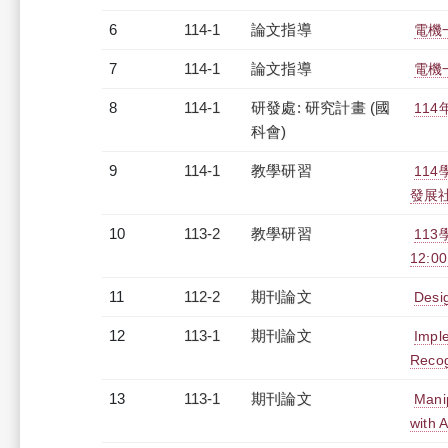
6
114-1
論文指導
電機
7
114-1
論文指導
電機
8
114-1
研發處: 研究計畫 (國
11
科會)
9
114-1
教學研習
11
發展社」
10
113-2
教學研習
11
12:00
11
112-2
期刊論文
Desi
12
113-1
期刊論文
Imple
Recog
13
113-1
期刊論文
Mani
with 