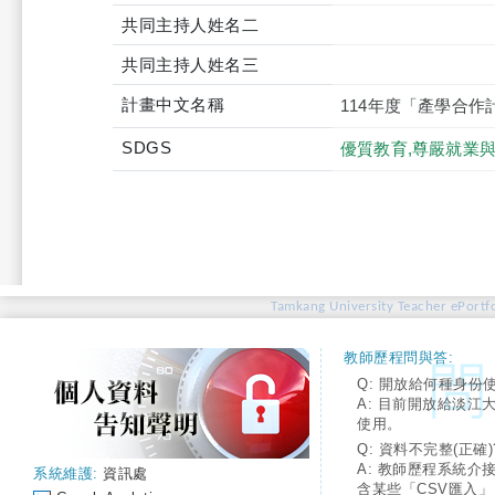
共同主持人姓名二
共同主持人姓名三
計畫中文名稱
114年度「產學合
SDGS
優質教育,尊嚴就業
Tamkang University Teacher ePortfo
教師歷程問與答:
Q: 開放給何種身份
A: 目前開放給淡江
使用。
Q: 資料不完整(正確)
A: 教師歷程系統介
系統維護:
資訊處
含某些「CSV匯入