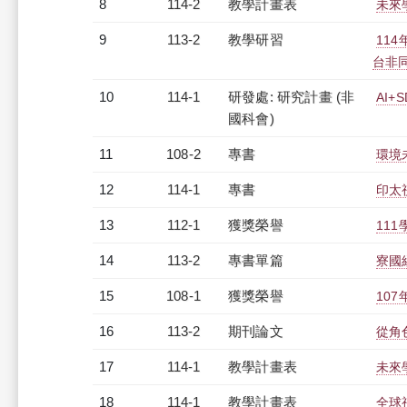
8
114-2
教學計畫表
未來學
9
113-2
教學研習
11
台非同步
10
114-1
研發處: 研究計畫 (非
AI
國科會)
11
108-2
專書
環境
12
114-1
專書
印太
13
112-1
獲獎榮譽
11
14
113-2
專書單篇
寮國
15
108-1
獲獎榮譽
10
16
113-2
期刊論文
從角
17
114-1
教學計畫表
未來學
18
114-1
教學計畫表
全球視