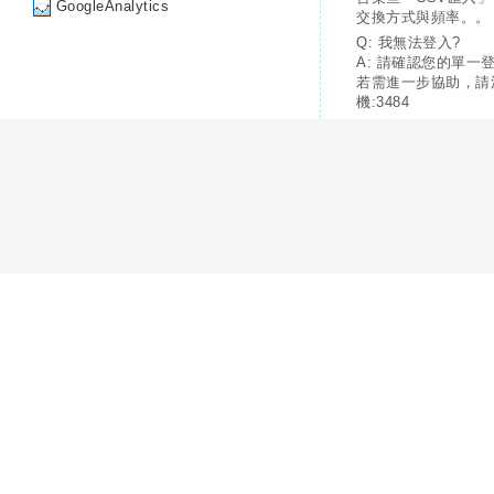
GoogleAnalytics
交換方式與頻率。。
Q: 我無法登入?
A: 請確認您的單一
若需進一步協助，請
機:3484