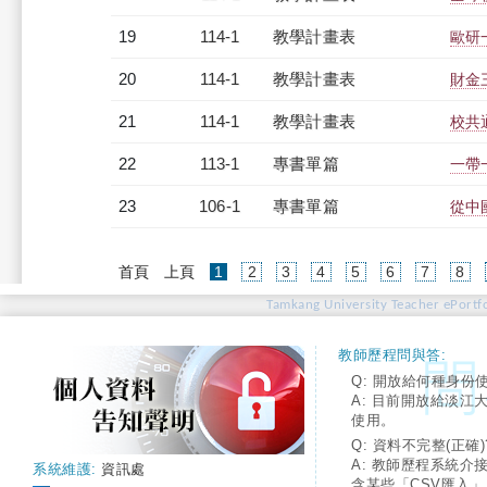
19
114-1
教學計畫表
歐研一
20
114-1
教學計畫表
財金三
21
114-1
教學計畫表
校共通
22
113-1
專書單篇
一帶
23
106-1
專書單篇
從中
(current)
首頁
上頁
1
2
3
4
5
6
7
8
Tamkang University Teacher ePortfo
教師歷程問與答:
Q: 開放給何種身份
A: 目前開放給淡江
使用。
Q: 資料不完整(正確)
A: 教師歷程系統介
系統維護:
資訊處
含某些「CSV匯入