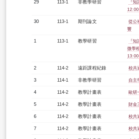
29
113-1
非教學研習
『知
12:00
30
113-1
期刊論文
從公
響
1
113-1
教學研習
『知
微學程
13:0
2
114-2
遠距課程紀錄
校共通
3
114-1
非教學研習
自主學
4
114-2
教學計畫表
歐研一
5
114-2
教學計畫表
財金三
6
114-2
教學計畫表
校共通
7
114-2
教學計畫表
校共通