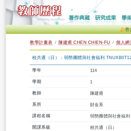
教
教學計畫表
陳建甫 CHEN CHIEN-FU
個人網
校共通（日）：弱勢團體與社會福利 TNUXB0T123
學年
114
學期
1
教師
陳建甫
系所
財金系
課程名稱
弱勢團體與社會福利
開課系級
校共通（日）