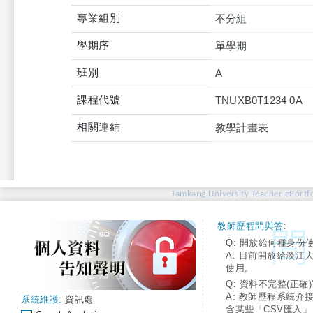
專業組別
不分組
學期序
單學期
班別
A
課程代號
TNUXB0T1234 0A
相關連結
教學計畫表
Tamkang University Teacher ePortfo
教師歷程問與答:
Q: 開放給何種身份
A: 目前開放給淡江
使用。
Q: 資料不完整(正確)
A: 教師歷程系統介
系統維護:
資訊處
含某些「CSV匯入