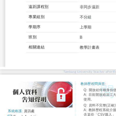
遠距課程別
非同步遠距
專業組別
不分組
學期序
上學期
班別
B
相關連結
教學計畫表
Tamkang University Teacher ePortfo
教師歷程問與答:
Q: 開放給何種身份
A: 目前開放給淡江
使用。
Q: 資料不完整(正確)
A: 教師歷程系統介
系統維護:
資訊處
含某些「CSV匯入