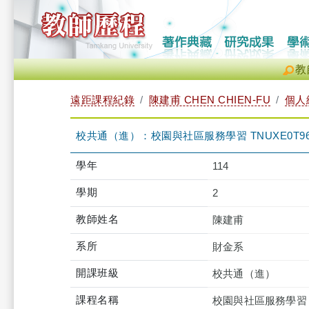
教
遠距課程紀錄
陳建甫 CHEN CHIEN-FU
個人
校共通（進）：校園與社區服務學習 TNUXE0T960
學年
114
學期
2
教師姓名
陳建甫
系所
財金系
開課班級
校共通（進）
課程名稱
校園與社區服務學習