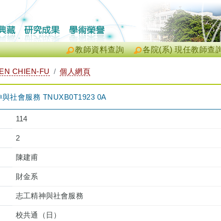
教師資料查詢
各院(系) 現任教師查
N CHIEN-FU
個人網頁
會服務 TNUXB0T1923 0A
114
2
陳建甫
財金系
志工精神與社會服務
校共通（日）