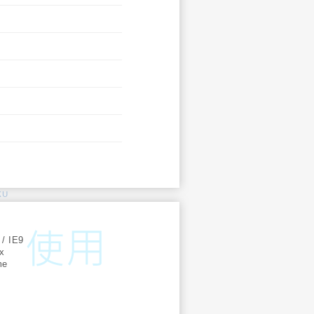
KU
:
 / IE9
ox
me