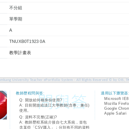
不分組
單學期
A
TNUXB0T1923 0A
教學計畫表
amkang University Teacher ePortfolio System - All Rights Reserved © by OIS, T
教師歷程問與答:
適用以下瀏覽器
Microsoft IE8
Q: 開放給何種身份使用?
Mozilla Firef
A: 目前開放給淡江大學教師(含專、兼任)
Google Chro
使用。
Apple Safari
Q: 資料不完整(正確)?
A: 教師歷程系統介接自七大系統，並包
含某些「CSV匯入」；分別有不同的資料