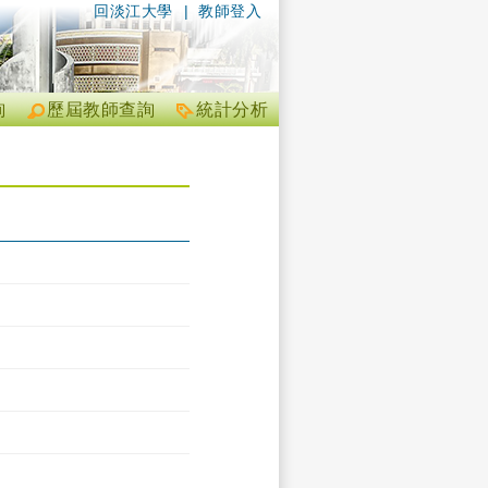
回淡江大學
|
教師登入
詢
歷屆教師查詢
統計分析