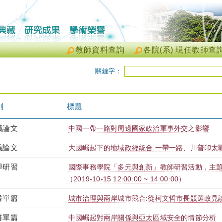
教師資料查詢
各院(系) 現任教師查
關鍵字：
別
標題
議論文
中國一帶一路對周邊國家政治軍事外交之影響
議論文
大國崛起下的地域政經統合:一帶一路、川普印太
學研習
國際事務學院「多元與創新」教師研習活動，主題:
（2019-10-15 12:00:00 ~ 14:00:00）
書單篇
城市治理與兩岸城市競合:從柯文哲市長競選政見
書單篇
中國崛起對兩岸關係與亞太區域安全的情節分析