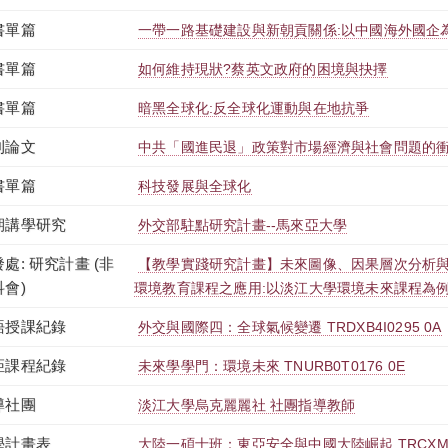
書單篇
一帶一路基礎建設與新朝貢關係:以中國海外國企
書單篇
如何維持現狀?蔡英文政府的困境與抉擇
書單篇
暗黑全球化:反全球化運動與在地抗爭
刊論文
中共「國進民退」政策對市場經濟與社會問題的
書單篇
科技發展與全球化
期講學研究
外交部駐點研究計畫--馬來亞大學
處: 研究計畫 (非
【教學實踐研究計畫】未來圖像、因果層次分析
科會)
環境教育課程之應用:以淡江大學環境未來課程為
語授課紀錄
外交與國際四：全球氣候變遷 TRDXB4I0295 0A
距課程紀錄
未來學學門：環境未來 TNURB0T0176 0E
導社團
淡江大學烏克麗麗社 社團指導教師
學計畫表
大陸一碩士班：東亞安全與中國大陸崛起 TRCXM1I0