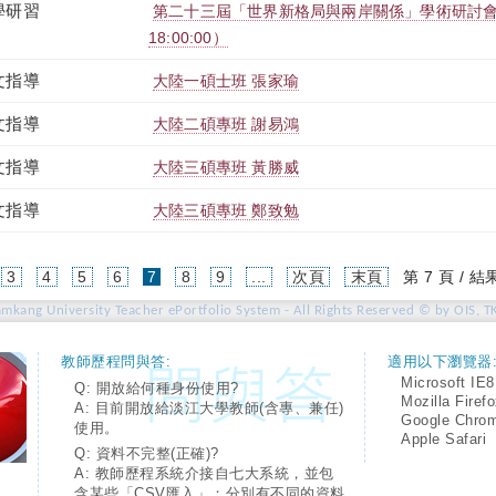
學研習
第二十三屆「世界新格局與兩岸關係」學術研討會（2019-
18:00:00）
文指導
大陸一碩士班 張家瑜
文指導
大陸二碩專班 謝易鴻
文指導
大陸三碩專班 黃勝威
文指導
大陸三碩專班 鄭致勉
(current)
3
4
5
6
7
8
9
...
次頁
末頁
第 7 頁 / 結
amkang University Teacher ePortfolio System - All Rights Reserved © by OIS, T
教師歷程問與答:
適用以下瀏覽器
Microsoft IE8
Q: 開放給何種身份使用?
Mozilla Firef
A: 目前開放給淡江大學教師(含專、兼任)
Google Chro
使用。
Apple Safari
Q: 資料不完整(正確)?
A: 教師歷程系統介接自七大系統，並包
含某些「CSV匯入」；分別有不同的資料