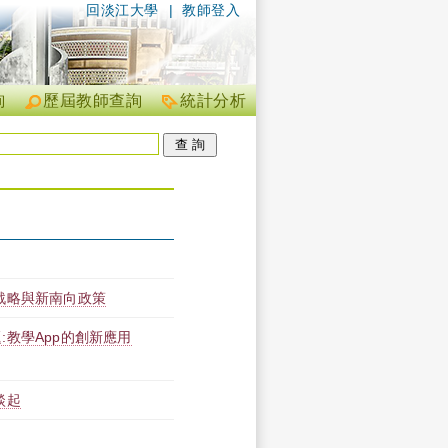
回淡江大學
|
教師登入
詢
歷屆教師查詢
統計分析
戰略與新南向政策
教學App的創新應用
談起