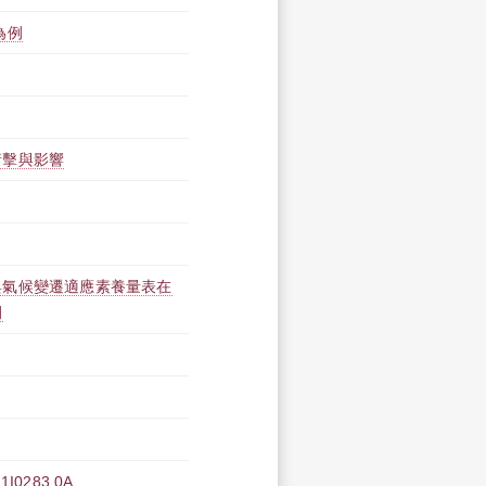
為例
衝擊與影響
與氣候變遷適應素養量表在
例
283 0A