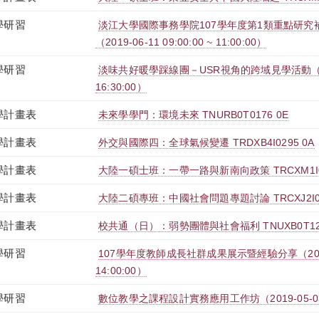
學研習
淡江大學國際事務學院107學年度第1類重點研究
（2019-06-11 09:00:00 ~ 11:00:00）
學研習
淡味共好暖學踩線團－USR視角的跨域見學活動（2019-0
16:30:00）
學計畫表
未來學學門：環境未來 TNURB0T0176 0E
學計畫表
外交與國際四：全球氣候變遷 TRDXB4I0295 0A
學計畫表
大陸一碩士班：一帶一路與新南向政策 TRCXM1I02
學計畫表
大陸二碩專班：中國社會問題專題討論 TRCXJ2I02
學計畫表
校共通（日）：弱勢團體與社會福利 TNUXB0T123
學研習
107學年度教師成長社群成果展示暨經驗分享（2019-05
14:00:00）
學研習
數位教學之課程設計實務應用工作坊（2019-05-03 12: