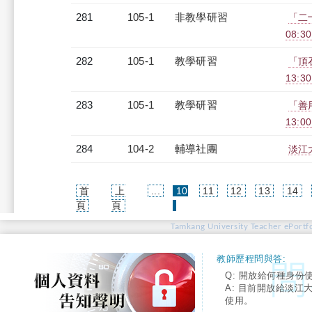
281
105-1
非教學研習
「二
08:30
282
105-1
教學研習
「頂石
13:3
283
105-1
教學研習
「善用
13:0
284
104-2
輔導社團
淡江
首
上
...
10
11
12
13
14
(current)
頁
頁
Tamkang University Teacher ePortfo
教師歷程問與答:
Q: 開放給何種身份
A: 目前開放給淡江
使用。