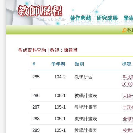
教
教師資料查詢 | 教師：陳建甫
#
學年期
類別
標題
285
104-2
教學研習
科技部
16:0
286
105-1
教學計畫表
大陸一
287
105-1
教學計畫表
全球視
288
105-1
教學計畫表
全球視
289
105-1
教學計畫表
校共通