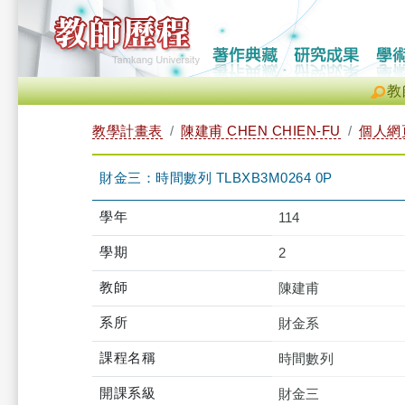
教
教學計畫表
陳建甫 CHEN CHIEN-FU
個人網
財金三：時間數列 TLBXB3M0264 0P
學年
114
學期
2
教師
陳建甫
系所
財金系
課程名稱
時間數列
開課系級
財金三