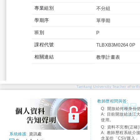
專業組別
不分組
學期序
單學期
班別
P
課程代號
TLBXB3M0264 0P
相關連結
教學計畫表
Tamkang University Teacher ePortfo
教師歷程問與答:
Q: 開放給何種身份
A: 目前開放給淡江
使用。
Q: 資料不完整(正確)
A: 教師歷程系統介
系統維護:
資訊處
含某些「CSV匯入