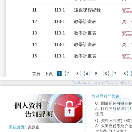
11
113-1
遠距課程紀錄
資工二
12
113-1
教學計畫表
資工三
13
113-1
教學計畫表
資工三
14
113-1
教學計畫表
資工二
15
113-1
教學計畫表
資工一
(current)
首頁
上頁
1
2
3
4
5
6
7
8
Tamkang University Teacher ePortfo
教師歷程問與答:
Q: 開放給何種身份
A: 目前開放給淡江
使用。
Q: 資料不完整(正確)
A: 教師歷程系統介
系統維護:
資訊處
含某些「CSV匯入