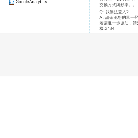
GoogleAnalytics
交換方式與頻率。。
Q: 我無法登入?
A: 請確認您的單一
若需進一步協助，請
機:3484