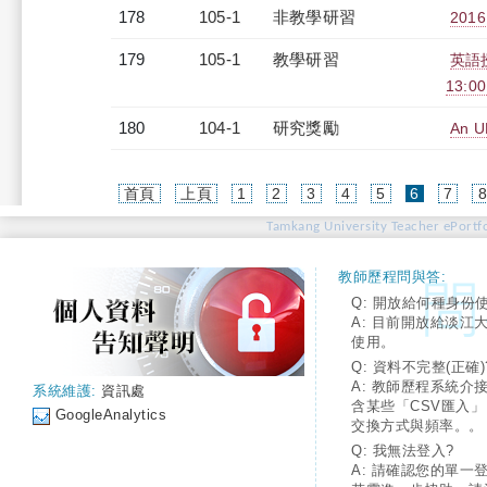
178
105-1
非教學研習
2016
179
105-1
教學研習
英語授
13:0
180
104-1
研究獎勵
An U
(current)
首頁
上頁
1
2
3
4
5
6
7
Tamkang University Teacher ePortfo
教師歷程問與答:
Q: 開放給何種身份
A: 目前開放給淡江
使用。
Q: 資料不完整(正確)
A: 教師歷程系統介
系統維護:
資訊處
含某些「CSV匯入
GoogleAnalytics
交換方式與頻率。。
Q: 我無法登入?
A: 請確認您的單一