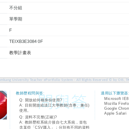
不分組
單學期
F
TEIXB3E3084 0F
教學計畫表
amkang University Teacher ePortfolio System - All Rights Reserved © by OIS, T
教師歷程問與答:
適用以下瀏覽器
Microsoft IE8
Q: 開放給何種身份使用?
Mozilla Firef
A: 目前開放給淡江大學教師(含專、兼任)
Google Chro
使用。
Apple Safari
Q: 資料不完整(正確)?
A: 教師歷程系統介接自七大系統，並包
含某些「CSV匯入」；分別有不同的資料