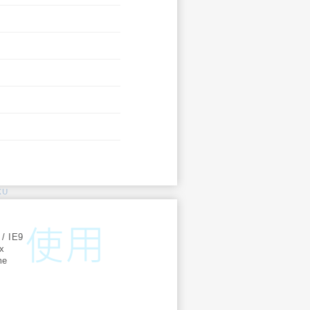
KU
:
 / IE9
ox
me