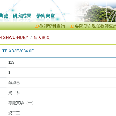
教師資料查詢
各院(系) 現任教師查
N SHWU-HUEY
個人網頁
IXB3E3084 0F
113
1
顏淑惠
資工系
專題實驗（一）
資工三