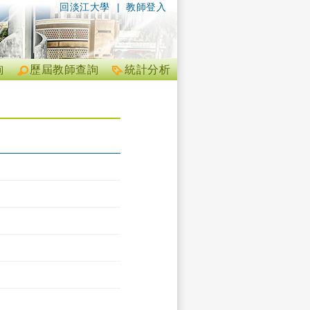
回淡江大學
|
教師登入
詢
歷屆教師查詢
統計分析