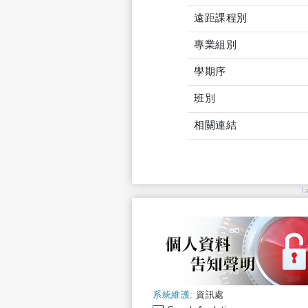
遠距課程別
專業組別
學期序
班別
相關連結
T
系統維護:
資訊處