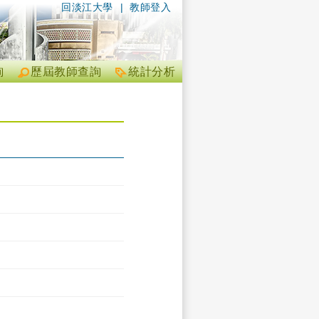
回淡江大學
|
教師登入
詢
歷屆教師查詢
統計分析