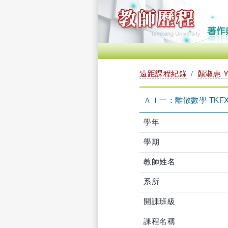
遠距課程紀錄
顏淑惠 Y
ＡＩ一：離散數學 TKFXB
學年
學期
教師姓名
系所
開課班級
課程名稱