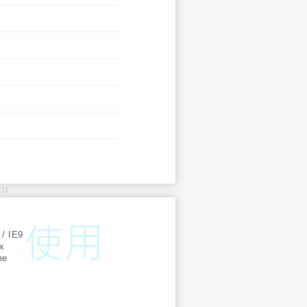
KU
:
 / IE9
ox
me