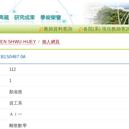
教師資料查詢
各院(系) 現任教師查
EN SHWU-HUEY
個人網頁
1S0487 0A
112
1
顏淑惠
資工系
ＡＩ一
離散數學