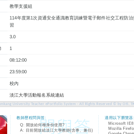
教學支援組
114年度第1次資通安全通識教育訓練暨電子郵件社交工程防治技巧
習
3.0
動
1
08:12:00
23:59:00
校內
淡江大學活動報名系統連結
amkang University Teacher ePortfolio System - All Rights Reserved © by OIS, T
教師歷程問與答:
適用以下瀏覽器
Microsoft IE8
Q: 開放給何種身份使用?
Mozilla Firef
A: 目前開放給淡江大學教師(含專、兼任)
Google Chro