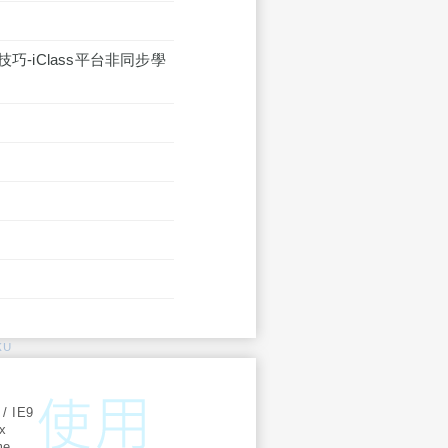
-iClass平台非同步學
KU
:
 / IE9
ox
me