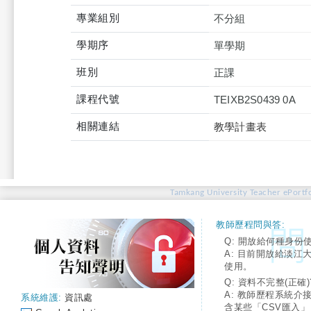
專業組別
不分組
學期序
單學期
班別
正課
課程代號
TEIXB2S0439 0A
相關連結
教學計畫表
Tamkang University Teacher ePortfo
教師歷程問與答:
Q: 開放給何種身份
A: 目前開放給淡江
使用。
Q: 資料不完整(正確)
A: 教師歷程系統介
系統維護:
資訊處
含某些「CSV匯入