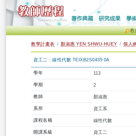
教
教學計畫表
顏淑惠 YEN SHWU-HUEY
個人
資工二：線性代數 TEIXB2S0439 0A
學年
113
學期
2
教師
顏淑惠
系所
資工系
課程名稱
線性代數
開課系級
資工二