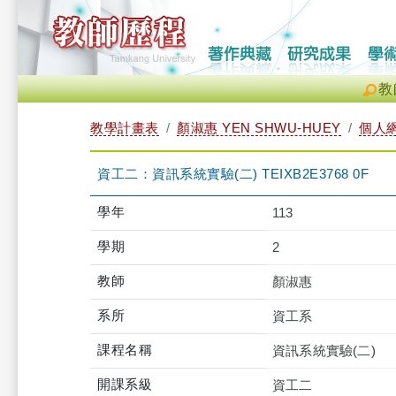
教
教學計畫表
顏淑惠 YEN SHWU-HUEY
個人
資工二：資訊系統實驗(二) TEIXB2E3768 0F
學年
113
學期
2
教師
顏淑惠
系所
資工系
課程名稱
資訊系統實驗(二)
開課系級
資工二