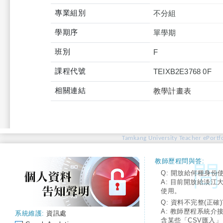
專業組別
不分組
學期序
單學期
班別
F
課程代號
TEIXB2E3768 0F
相關連結
教學計畫表
Tamkang University Teacher ePortfo
教師歷程問與答:
Q: 開放給何種身份
A: 目前開放給淡江
使用。
Q: 資料不完整(正確)
A: 教師歷程系統介
系統維護:
資訊處
含某些「CSV匯入