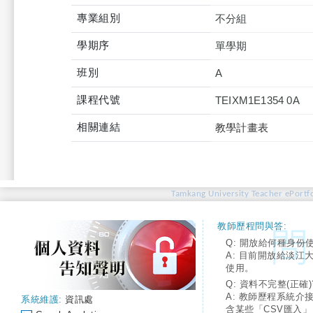
專業組別
不分組
學期序
單學期
班別
A
課程代號
TEIXM1E1354 0A
相關連結
教學計畫表
Tamkang University Teacher ePortfo
教師歷程問與答:
Q: 開放給何種身份
A: 目前開放給淡江
使用。
Q: 資料不完整(正確)
A: 教師歷程系統介
系統維護:
資訊處
含某些「CSV匯入