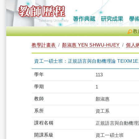
教
教學計畫表
顏淑惠 YEN SHWU-HUEY
個人
資工一碩士班：正規語言與自動機理論 TEIXM1E13
學年
113
學期
1
教師
顏淑惠
系所
資工系
課程名稱
正規語言與自動機理
開課系級
資工一碩士班