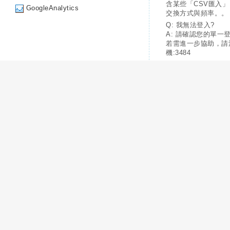
含某些「CSV匯入
GoogleAnalytics
交換方式與頻率。。
Q: 我無法登入?
A: 請確認您的單一
若需進一步協助，請
機:3484