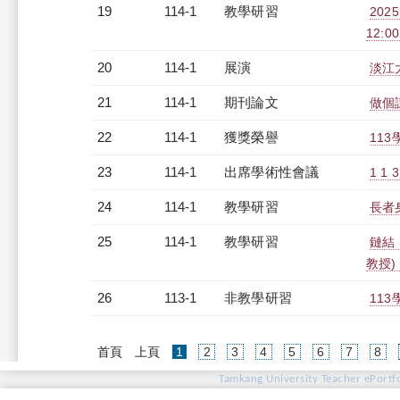
19
114-1
教學研習
202
12:00
20
114-1
展演
淡江
21
114-1
期刊論文
做個
22
114-1
獲獎榮譽
11
23
114-1
出席學術性會議
1 
24
114-1
教學研習
長者身
25
114-1
教學研習
鏈結．
教授)（
26
113-1
非教學研習
113
(current)
首頁
上頁
1
2
3
4
5
6
7
8
Tamkang University Teacher ePortfo