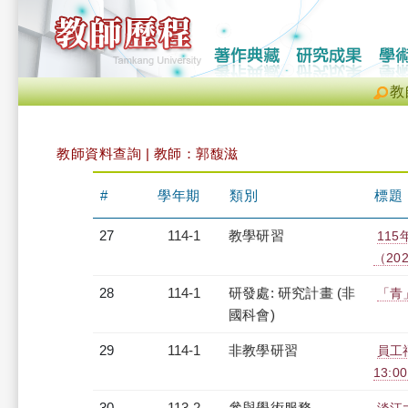
教
教師資料查詢 | 教師：郭馥滋
#
學年期
類別
標題
27
114-1
教學研習
11
（2025
28
114-1
研發處: 研究計畫 (非
「青
國科會)
29
114-1
非教學研習
員工福
13:0
30
113-2
參與學術服務