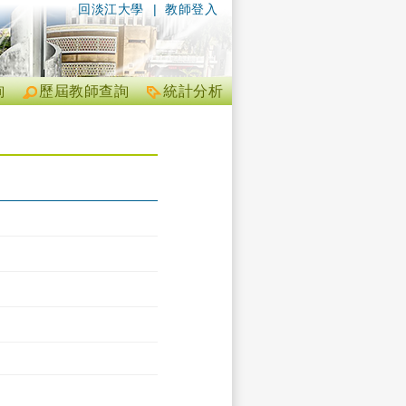
回淡江大學
|
教師登入
詢
歷屆教師查詢
統計分析