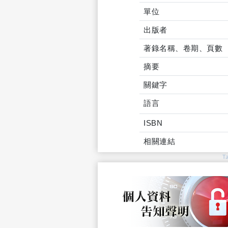
單位
出版者
著錄名稱、卷期、頁數
摘要
關鍵字
語言
ISBN
相關連結
T