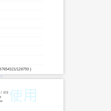
987654321/128793 )
KU
:
 / IE9
ox
me