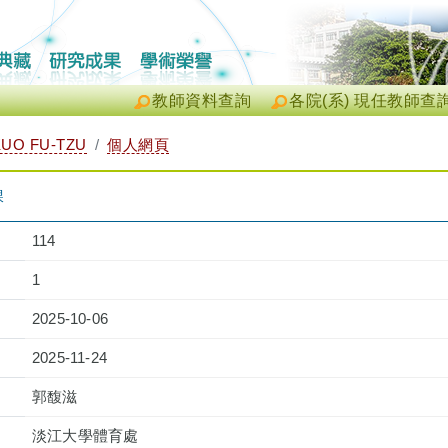
教師資料查詢
各院(系) 現任教師查
UO FU-TZU
個人網頁
課
114
1
2025-10-06
2025-11-24
郭馥滋
淡江大學體育處