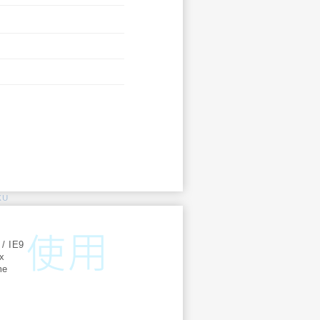
KU
:
 / IE9
ox
me