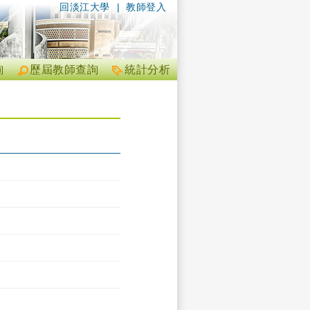
回淡江大學
|
教師登入
詢
歷屆教師查詢
統計分析