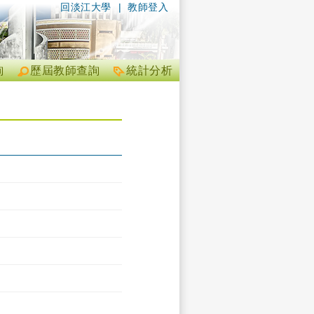
回淡江大學
|
教師登入
詢
歷屆教師查詢
統計分析