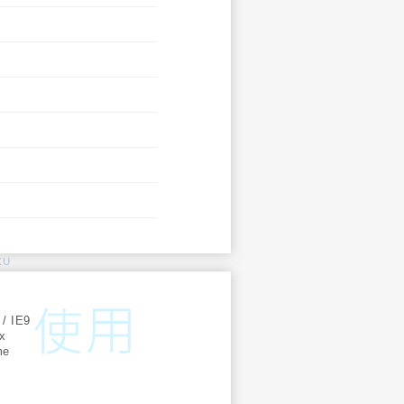
KU
:
 / IE9
ox
me