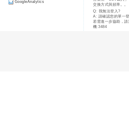
GoogleAnalytics
交換方式與頻率。。
Q: 我無法登入?
A: 請確認您的單一
若需進一步協助，請
機:3484