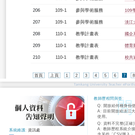
206
109-1
參與學術服務
10
207
109-1
參與學術服務
淡江
208
110-1
教學計畫表
國企系
209
110-1
教學計畫表
體育
210
110-1
教學計畫表
校共通
(cur
首頁
上頁
1
2
3
4
5
6
7
Tamkang University Teacher ePortfo
教師歷程問與答:
Q: 開放給何種身份
A: 目前開放給淡江
使用。
Q: 資料不完整(正確)
A: 教師歷程系統介
系統維護:
資訊處
含某些「CSV匯入