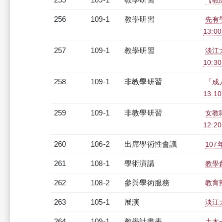
【教師
256
109-1
教學研習
先有學
13:0
257
109-1
教學研習
淡江
10:30
258
109-1
非教學研習
「成人
13:1
259
109-1
非教學研習
女教職
12:20
260
106-2
出席學術性會議
10
261
108-1
學術演講
教學
262
108-2
參與學術服務
教育
263
105-1
展演
淡江
264
109-1
教學計畫表
土木一