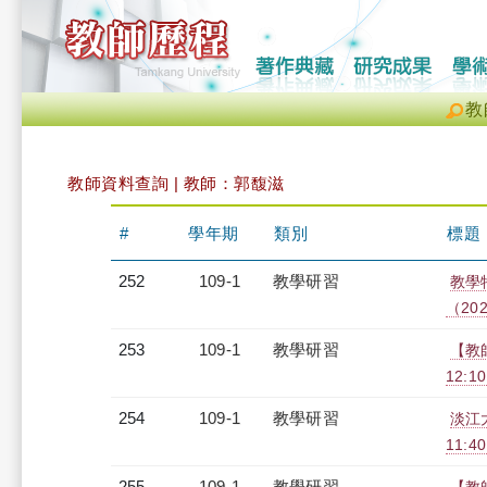
教
教師資料查詢 | 教師：郭馥滋
#
學年期
類別
標題
252
109-1
教學研習
教學
（2020
253
109-1
教學研習
【教
12:10
254
109-1
教學研習
淡江大
11:4
255
109-1
教學研習