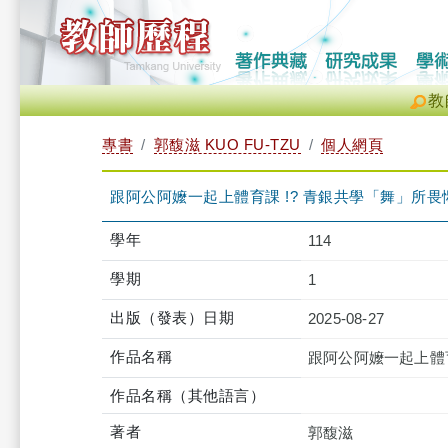
教
專書
郭馥滋 KUO FU-TZU
個人網頁
跟阿公阿嬤一起上體育課 !? 青銀共學「舞」所畏
學年
114
學期
1
出版（發表）日期
2025-08-27
作品名稱
跟阿公阿嬤一起上體育
作品名稱（其他語言）
著者
郭馥滋