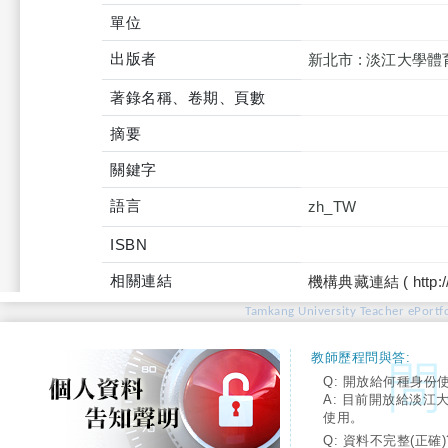
單位
出版者
新北市 : 淡江大學
著錄名稱、卷期、頁數
摘要
關鍵字
語言
zh_TW
ISBN
相關連結
機構典藏連結 ( http://tku
Tamkang University Teacher ePortfo
教師歷程問與答:
Q: 開放給何種身份
A: 目前開放給淡江
使用。
Q: 資料不完整(正確)