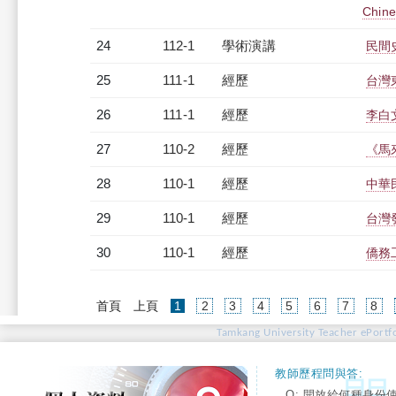
Chin
24
112-1
學術演講
民間
25
111-1
經歷
台灣
26
111-1
經歷
李白
27
110-2
經歷
《馬
28
110-1
經歷
中華
29
110-1
經歷
台灣
30
110-1
經歷
僑務
(current)
首頁
上頁
1
2
3
4
5
6
7
8
Tamkang University Teacher ePortfo
教師歷程問與答:
Q: 開放給何種身份