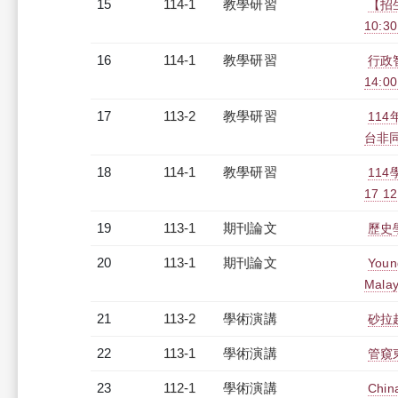
15
114-1
教學研習
【招
10:30
16
114-1
教學研習
行政智
14:0
17
113-2
教學研習
11
台非同步
18
114-1
教學研習
11
17 12
19
113-1
期刊論文
歷史
20
113-1
期刊論文
Youn
Malay
21
113-2
學術演講
砂拉
22
113-1
學術演講
管窺
23
112-1
學術演講
Chin