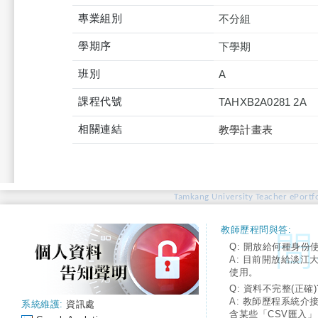
專業組別
不分組
學期序
下學期
班別
A
課程代號
TAHXB2A0281 2A
相關連結
教學計畫表
Tamkang University Teacher ePortfo
教師歷程問與答:
Q: 開放給何種身份
A: 目前開放給淡江
使用。
Q: 資料不完整(正確)
A: 教師歷程系統介
系統維護:
資訊處
含某些「CSV匯入