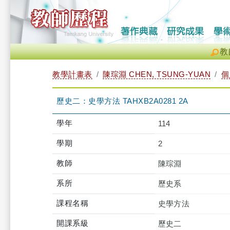
教
教學計畫表
陳琮淵 CHEN, TSUNG-YUAN
個
歷史二：史學方法 TAHXB2A0281 2A
學年
114
學期
2
教師
陳琮淵
系所
歷史系
課程名稱
史學方法
開課系級
歷史二