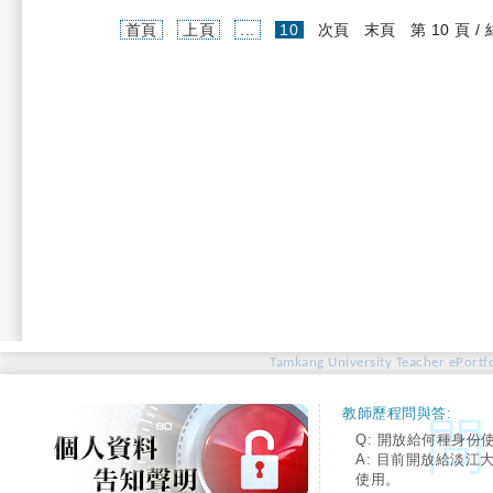
(current)
首頁
上頁
...
10
次頁
末頁
第 10 頁 /
Tamkang University Teacher ePortfo
教師歷程問與答:
Q: 開放給何種身份
A: 目前開放給淡江
使用。