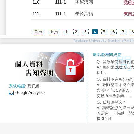
110
111-1
學術演講
我的
111
111-1
學術演講
東南
(current)
首頁
上頁
1
2
3
4
5
6
7
Tamkang University Teacher ePortfo
教師歷程問與答:
Q: 開放給何種身份
A: 目前開放給淡江
使用。
Q: 資料不完整(正確)
A: 教師歷程系統介
系統維護:
資訊處
含某些「CSV匯入
GoogleAnalytics
交換方式與頻率。。
Q: 我無法登入?
A: 請確認您的單一
若需進一步協助，請
機:3484