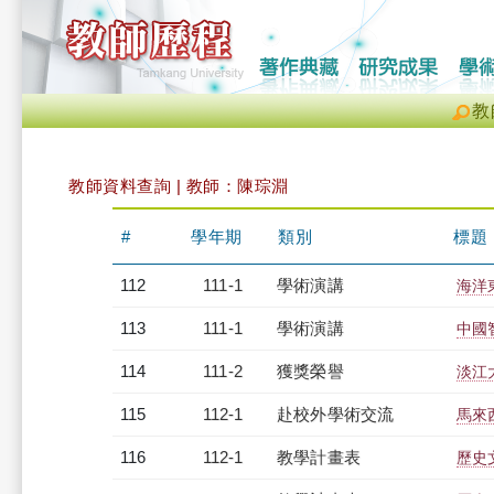
教
教師資料查詢 | 教師：陳琮淵
#
學年期
類別
標題
112
111-1
學術演講
海洋
113
111-1
學術演講
中國
114
111-2
獲獎榮譽
淡江
115
112-1
赴校外學術交流
馬來
116
112-1
教學計畫表
歷史