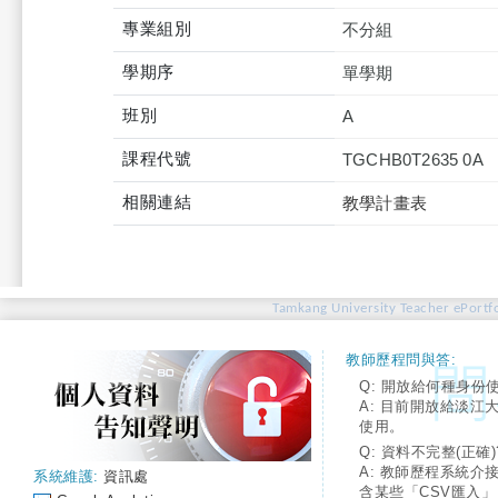
專業組別
不分組
學期序
單學期
班別
A
課程代號
TGCHB0T2635 0A
相關連結
教學計畫表
Tamkang University Teacher ePortfo
教師歷程問與答:
Q: 開放給何種身份
A: 目前開放給淡江
使用。
Q: 資料不完整(正確)
A: 教師歷程系統介
系統維護:
資訊處
含某些「CSV匯入