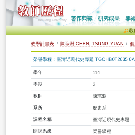
教
教學計畫表
陳琮淵 CHEN, TSUNG-YUAN
個
榮譽學程：臺灣近現代史專題 TGCHB0T2635 0A
學年
114
學期
2
教師
陳琮淵
系所
歷史系
課程名稱
臺灣近現代史專題
開課系級
榮譽學程