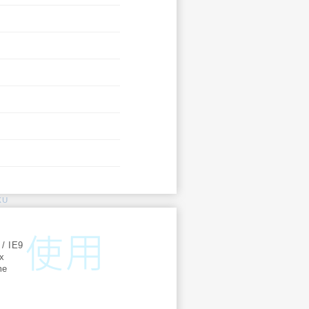
KU
:
 / IE9
ox
me