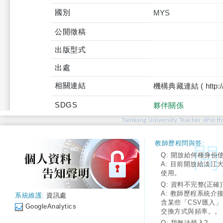
國別
MYS
公開徵稿
出版型式
出處
相關連結
機構典藏連結 ( http://tku
SDGS
夥伴關係
Tamkang University Teacher ePortfo
教師歷程問與答:
Q: 開放給何種身份
A: 目前開放給淡江
使用。
Q: 資料不完整(正確)
A: 教師歷程系統介
系統維護:
資訊處
含某些「CSV匯入
GoogleAnalytics
交換方式與頻率。。
Q: 我無法登入?