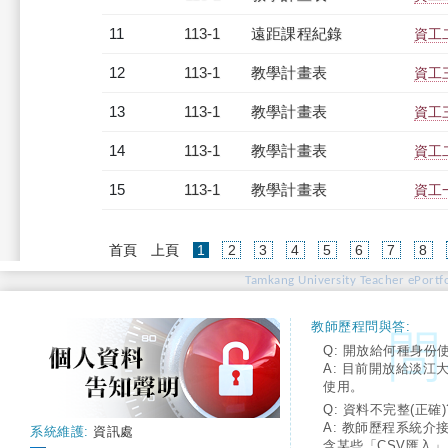
11
113-1
遠距課程紀錄
資工二
12
113-1
教學計畫表
資工三
13
113-1
教學計畫表
資工三
14
113-1
教學計畫表
資工二
15
113-1
教學計畫表
資工一
(current)
首頁
上頁
1
2
3
4
5
6
7
8
Tamkang University Teacher ePortfo
教師歷程問與答:
Q: 開放給何種身份
A: 目前開放給淡江
使用。
Q: 資料不完整(正確)
A: 教師歷程系統介
系統維護:
資訊處
含某些「CSV匯入