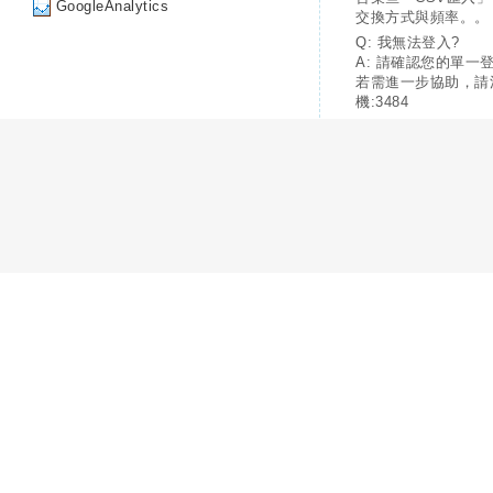
GoogleAnalytics
交換方式與頻率。。
Q: 我無法登入?
A: 請確認您的單一
若需進一步協助，請
機:3484