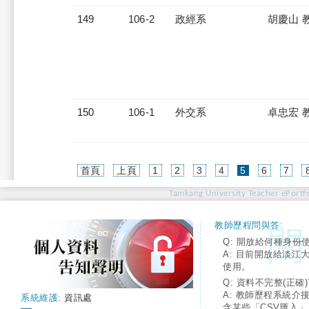
149
106-2
政經系
胡慶山 
150
106-1
外交系
卓忠宏 
(current)
首頁
上頁
1
2
3
4
5
6
7
Tamkang University Teacher ePortfo
教師歷程問與答:
Q: 開放給何種身份
A: 目前開放給淡江
使用。
Q: 資料不完整(正確)
A: 教師歷程系統介
系統維護:
資訊處
含某些「CSV匯入