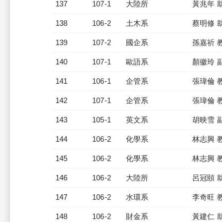
137
107-1
大陸所
黃兆年 
138
106-2
土木系
蔡明修 
139
107-2
國企系
孫嘉祈 
140
107-1
歐語系
顏徽玲 
141
106-1
企管系
張瑋倫 
142
107-1
企管系
張瑋倫 
143
105-1
英文系
胡映雪 
144
106-2
化學系
林志興 
145
106-2
化學系
林志興 
146
106-2
大陸所
呂冠頤 
147
106-2
水環系
李奇旺 
148
106-2
財金系
黃建仁 