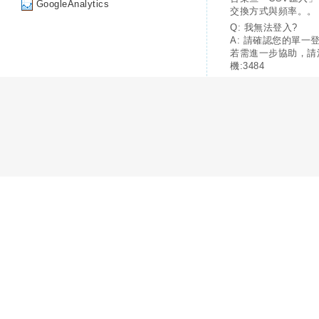
GoogleAnalytics
交換方式與頻率。。
Q: 我無法登入?
A: 請確認您的單一
若需進一步協助，請
機:3484