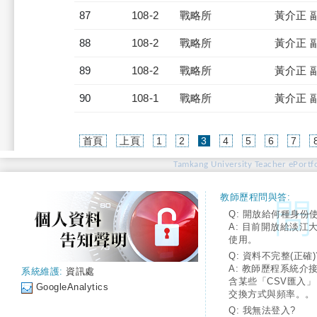
87
108-2
戰略所
黃介正 
88
108-2
戰略所
黃介正 
89
108-2
戰略所
黃介正 
90
108-1
戰略所
黃介正 
(current)
首頁
上頁
1
2
3
4
5
6
7
Tamkang University Teacher ePortfo
教師歷程問與答:
Q: 開放給何種身份
A: 目前開放給淡江
使用。
Q: 資料不完整(正確)
A: 教師歷程系統介
系統維護:
資訊處
含某些「CSV匯入
GoogleAnalytics
交換方式與頻率。。
Q: 我無法登入?