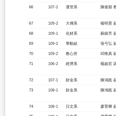
66
107-2
運管系
陳俊穎 
67
109-2
大傳系
楊明昱 
68
109-1
化材系
蘇鎮芳 
69
109-2
學動組
張弓弘 
70
109-2
教心所
邱惟真 
71
106-2
經濟系
楊啟宏 
72
107-1
財金系
陳鴻崑 
73
108-1
財金系
陳鴻崑 
74
108-1
日文系
廖育卿 