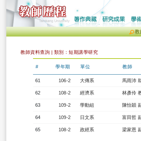
教
教師資料查詢 | 類別：短期講學研究
#
學年期
單位
教師
61
106-2
大傳系
馬雨沛 
62
108-2
經濟系
林彥伶 
63
109-2
學動組
陳怡穎 
64
109-2
日文系
富田哲 
65
108-2
政經系
梁家恩 