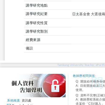
講學研究地點
講學研究紀要
亞太基金會 大選後
講學研究性質
講學研究類別
經費來源
備註
Tamkang University Teacher ePortfo
教師歷程問與答:
Q: 開放給何種身份
A: 目前開放給淡江
使用。
Q: 資料不完整(正確)
A: 教師歷程系統介
系統維護:
資訊處
含某些「CSV匯入