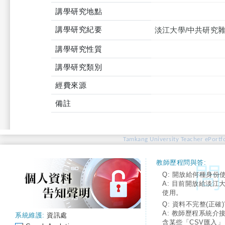
講學研究地點
講學研究紀要
淡江大學/中共研究雜
講學研究性質
講學研究類別
經費來源
備註
Tamkang University Teacher ePortfo
教師歷程問與答:
Q: 開放給何種身份
A: 目前開放給淡江
使用。
Q: 資料不完整(正確)
A: 教師歷程系統介
系統維護:
資訊處
含某些「CSV匯入